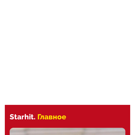
Starhit.
Главное