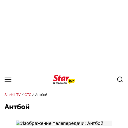
StarHit TV
СТС
Антбой
Антбой