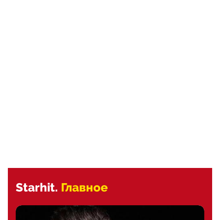
Starhit.
Главное