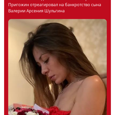
Пригожин отреагировал на банкротство сына
Валерии Арсения Шульгина