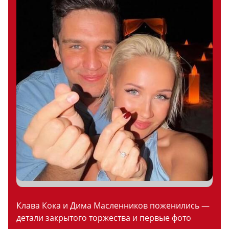
Клава Кока и Дима Масленников поженились —
детали закрытого торжества и первые фото