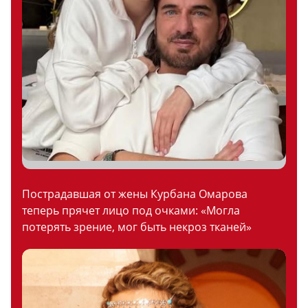
Пострадавшая от жены Курбана Омарова
теперь прячет лицо под очками: «Могла
потерять зрение, мог быть некроз тканей»