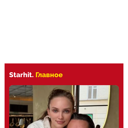
Starhit.
Главное