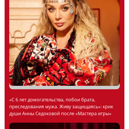
«С 6 лет домогательства, побои брата,
преследования мужа. Живу защищаясь»: крик
души Анны Седоковой после «Мастера игры»