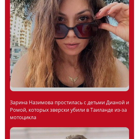
Зарина Назимова простилась с детьми Дианой и
Ромой, которых зверски убили в Таиланде из-за
мотоцикла