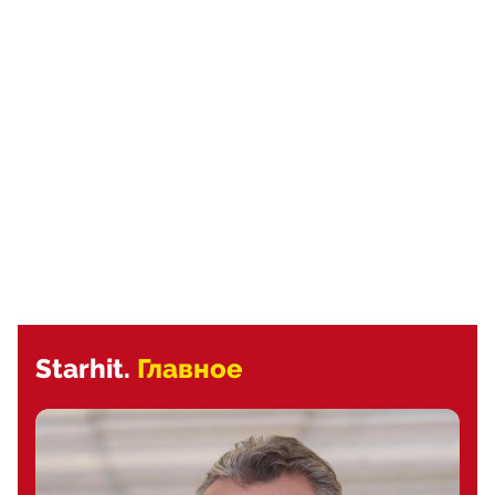
Starhit.
Главное