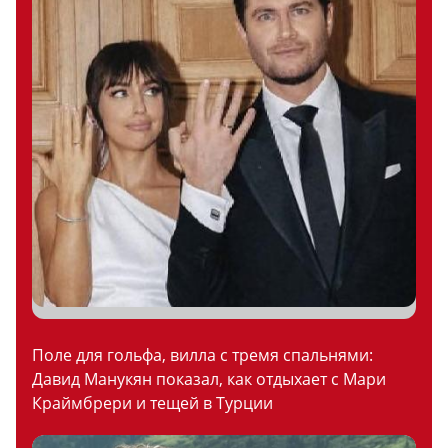
Поле для гольфа, вилла с тремя спальнями:
Давид Манукян показал, как отдыхает с Мари
Краймбрери и тещей в Турции