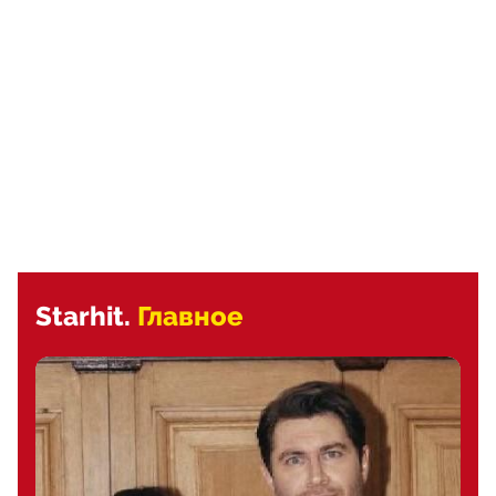
Starhit.
Главное