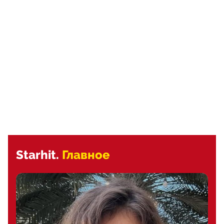
Starhit.
Главное