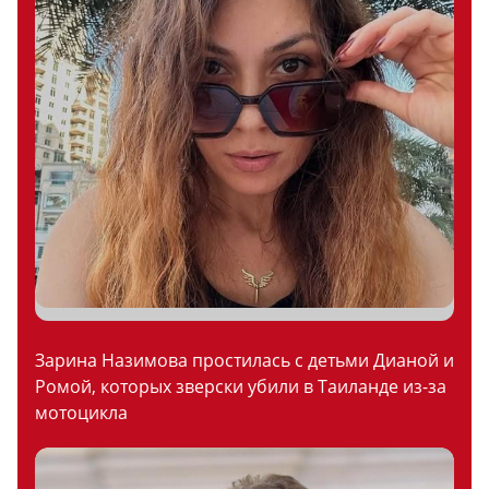
Зарина Назимова простилась с детьми Дианой и
Ромой, которых зверски убили в Таиланде из-за
мотоцикла