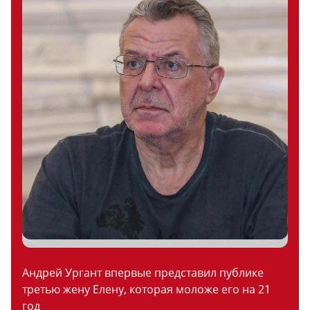
Андрей Ургант впервые представил публике
третью жену Елену, которая моложе его на 21
год