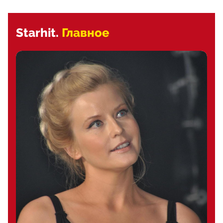
Starhit.
Главное