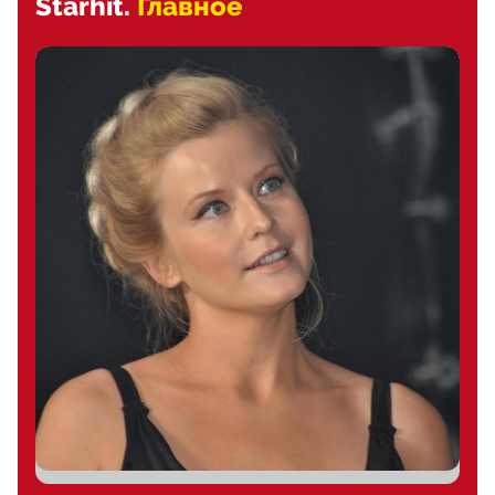
Starhit.
Главное