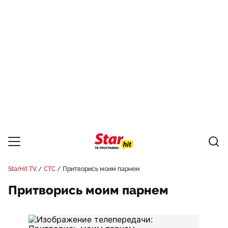
StarHit TV
СТС
Притворись моим парнем
Притворись моим парнем