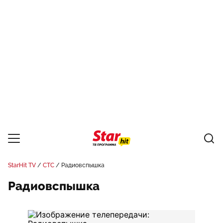
StarHit TV
СТС
Радиовспышка
Радиовспышка