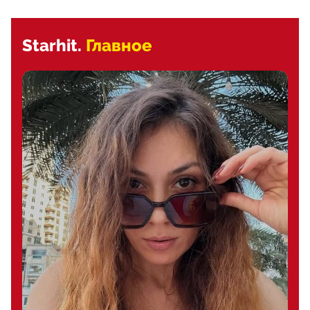
Starhit.
Главное