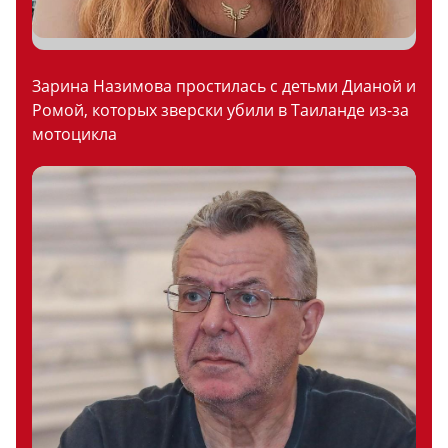
Зарина Назимова простилась с детьми Дианой и
Ромой, которых зверски убили в Таиланде из-за
мотоцикла