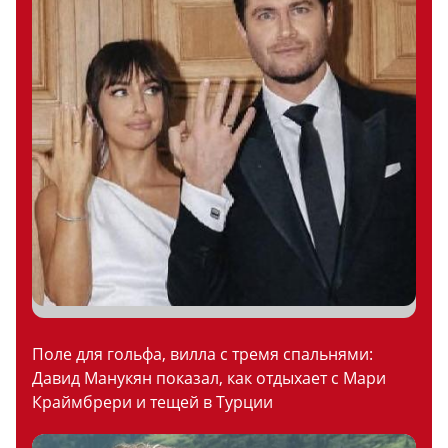
Поле для гольфа, вилла с тремя спальнями:
Давид Манукян показал, как отдыхает с Мари
Краймбрери и тещей в Турции