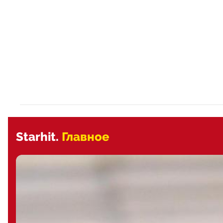
Starhit.
Главное