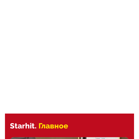
Starhit.
Главное