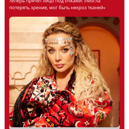
теперь прячет лицо под очками: «Могла
потерять зрение, мог быть некроз тканей»