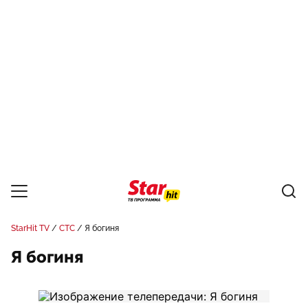
StarHit TV
СТС
Я богиня
Я богиня