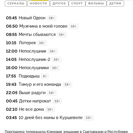
СЕРИАЛЫ
НОВОСТИ
ДРУГОЕ
СПОРТ
ФИЛЬМЫ
ДЕТЯМ
05:45
Новый Одеон
18+
06:50
Мужчина в моей голове
16+
08:55
Мечты сбываются
16+
10:15
Лотерея
16+
12:00
Непослушник
16+
14:05
Непослушник-2
16+
16:00
Непослушники
16+
17:55
Подкидыш
6+
19:43
Тимур и его команда
16+
22:05
Выше радуги
12+
00:45
Детки напрокат
12+
02:10
Не все дома
16+
03:45
10 дней без мамы в Куршевеле
16+
Программа телеканала Комедия, вещание в Сыктывкаре и Республике