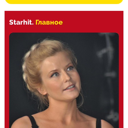
Starhit.
Главное