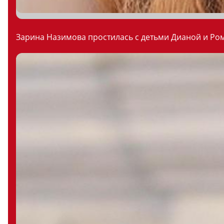
Зарина Назимова простилась с детьми Дианой и Ром