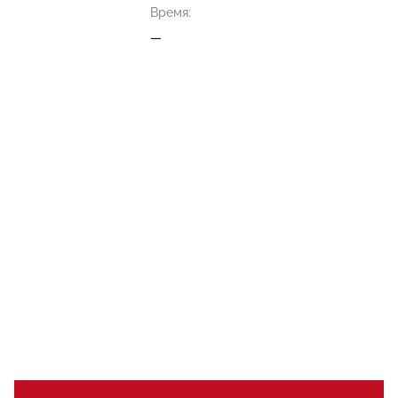
Время:
—