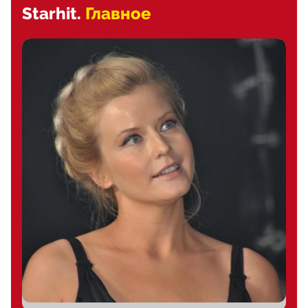
Starhit.
Главное