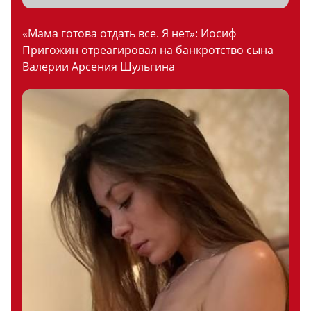
«Мама готова отдать все. Я нет»: Иосиф
Пригожин отреагировал на банкротство сына
Валерии Арсения Шульгина