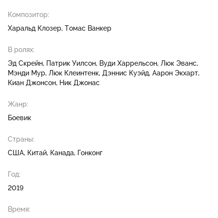
Композитор:
Харальд Клозер
Томас Ванкер
В ролях:
Эд Скрейн
Патрик Уилсон
Вуди Харрельсон
Люк Эванс
Мэнди Мур
Люк Клеинтенк
Дэннис Куэйд
Аарон Экхарт
Киан Джонсон
Ник Джонас
Жанр:
Боевик
Страны:
США, Китай, Канада, Гонконг
Год:
2019
Время: