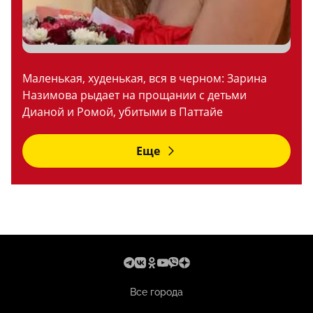
Маленькая, худенькая, вся в черном: Зарина
Назимова рыдает на прощании с детьми
Дианой и Ромой, убитыми в Паттайе
Еще
Все города