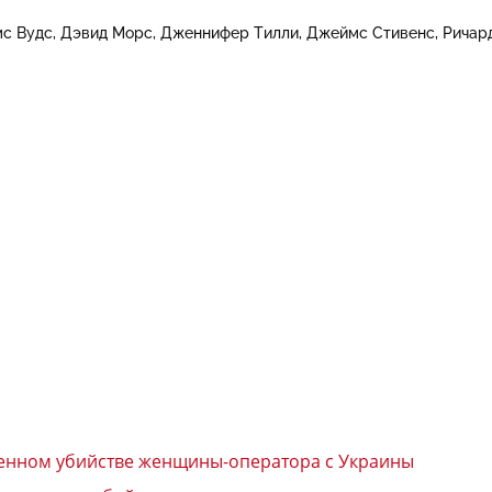
с Вудс
Дэвид Морс
Дженнифер Тилли
Джеймс Стивенс
Ричар
ленном убийстве женщины-оператора с Украины