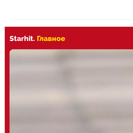
Starhit.
Главное