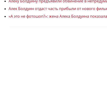
Алеку Болдуину предъявили обвинение в непреду
Алек Болдуин отдаст часть прибыли от нового филь
«А это не фотошоп?»: жена Алека Болдуина показал