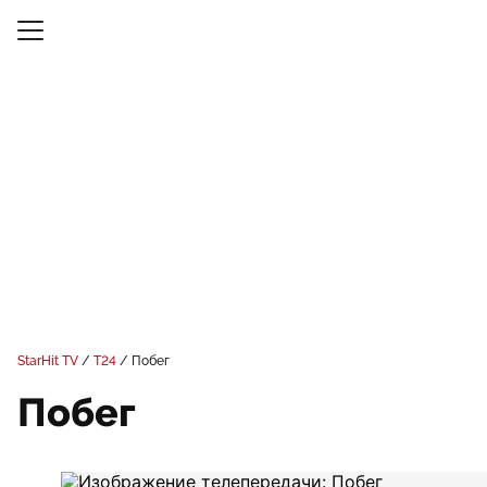
StarHit TV
Т24
Побег
Побег