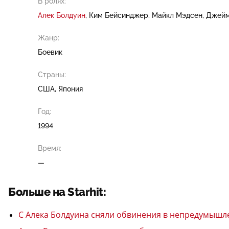
В ролях:
Алек Болдуин
Ким Бейсинджер
Майкл Мэдсен
Джейм
Жанр:
Боевик
Страны:
США, Япония
Год:
1994
Время:
—
Больше на Starhit:
С Алека Болдуина сняли обвинения в непредумыш