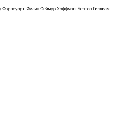
д Фарнсуорт
Филип Сеймур Хоффман
Бертон Гиллиам