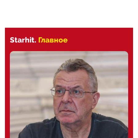
Starhit.
Главное