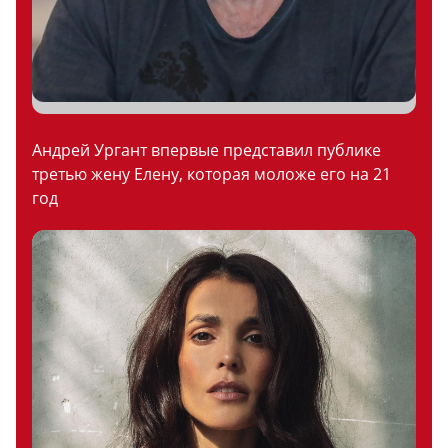
Андрей Ургант впервые представил публике
третью жену Елену, которая моложе его на 21
год