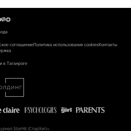
рода
ское соглашение
Политика использования cookies
Контакты
ержка
и в Таганроге
рнал StarHit (СтарХит)»