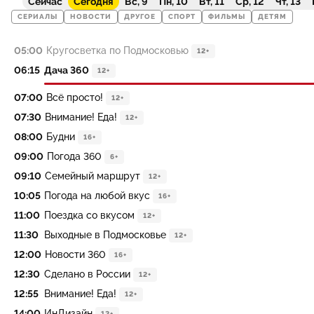
Сейчас
Сегодня
Вс, 9
Пн, 10
Вт, 11
Ср, 12
Чт, 13
СЕРИАЛЫ
НОВОСТИ
ДРУГОЕ
СПОРТ
ФИЛЬМЫ
ДЕТЯМ
05:00
Кругосветка по Подмосковью
12+
06:15
Дача 360
12+
07:00
Всё просто!
12+
07:30
Внимание! Еда!
12+
08:00
Будни
16+
09:00
Погода 360
6+
09:10
Семейный маршрут
12+
10:05
Погода на любой вкус
16+
11:00
Поездка со вкусом
12+
11:30
Выходные в Подмосковье
12+
12:00
Новости 360
16+
12:30
Сделано в России
12+
12:55
Внимание! Еда!
12+
14:00
ИнДизайн
12+