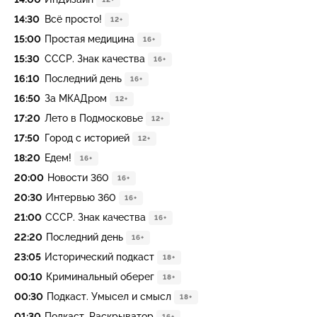
14:30
Всё просто!
12+
15:00
Простая медицина
16+
15:30
СССР. Знак качества
16+
16:10
Последний день
16+
16:50
За МКАДром
12+
17:20
Лето в Подмосковье
12+
17:50
Город с историей
12+
18:20
Едем!
16+
20:00
Новости 360
16+
20:30
Интервью 360
16+
21:00
СССР. Знак качества
16+
22:20
Последний день
16+
23:05
Исторический подкаст
18+
00:10
Криминальный оберег
18+
00:30
Подкаст. Умысел и смысл
18+
01:30
Подкаст. Раскрыватор
16+