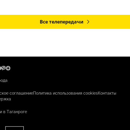
Все телепередачи
рода
ское соглашение
Политика использования cookies
Контакты
ержка
и в Таганроге