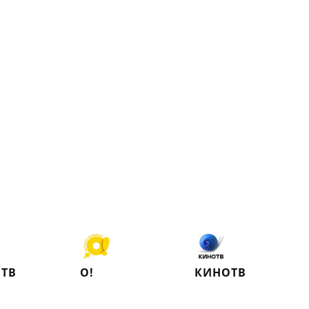
 ТВ
О!
КИНОТВ