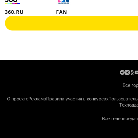
360.RU
FAN
Все го
О проекте
Реклама
Правила участия в конкурсах
Пользователь
Техподд
Все телепередач