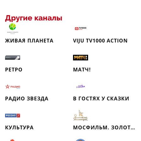
Другие каналы
ЖИВАЯ ПЛАНЕТА
VIJU TV1000 ACTION
РЕТРО
МАТЧ!
РАДИО ЗВЕЗДА
В ГОСТЯХ У СКАЗКИ
КУЛЬТУРА
МОСФИЛЬМ. ЗОЛОТАЯ КОЛЛЕКЦИЯ