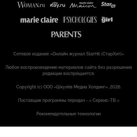
Сетевое издание «Онлайн журнал StarHit (СтарХит)»
Любое воспроизведение материалов сайта без разрешения
редакции воспрещается.
Copyright (с) ООО «Шкулёв Медиа Холдинг», 2026.
Поставщик программы передач - «
Сервис-ТВ
»
Рекомендательные технологии