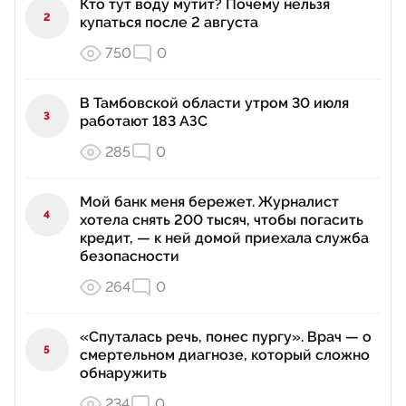
Кто тут воду мутит? Почему нельзя
2
купаться после 2 августа
750
0
В Тамбовской области утром 30 июля
3
работают 183 АЗС
285
0
Мой банк меня бережет. Журналист
4
хотела снять 200 тысяч, чтобы погасить
кредит, — к ней домой приехала служба
безопасности
264
0
«Спуталась речь, понес пургу». Врач — о
5
смертельном диагнозе, который сложно
обнаружить
234
0