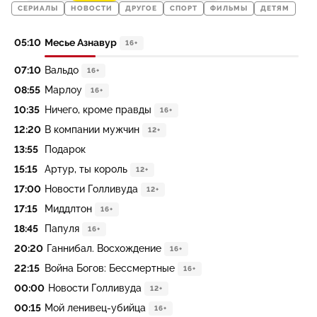
СЕРИАЛЫ
НОВОСТИ
ДРУГОЕ
СПОРТ
ФИЛЬМЫ
ДЕТЯМ
05:10
Месье Азнавур
16+
07:10
Вальдо
16+
08:55
Марлоу
16+
10:35
Ничего, кроме правды
16+
12:20
В компании мужчин
12+
13:55
Подарок
15:15
Артур, ты король
12+
17:00
Новости Голливуда
12+
17:15
Миддлтон
16+
18:45
Папуля
16+
20:20
Ганнибал. Восхождение
16+
22:15
Война Богов: Бессмертные
16+
00:00
Новости Голливуда
12+
00:15
Мой ленивец-убийца
16+