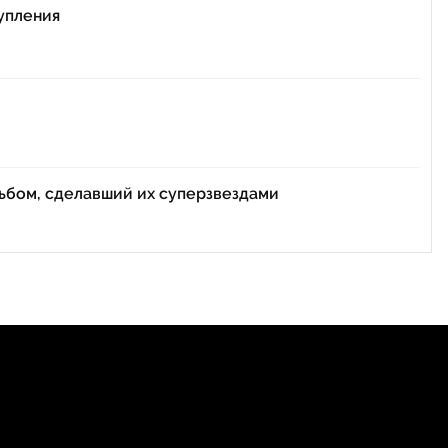
тупления
льбом, сделавший их суперзвездами