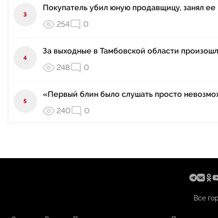
Покупатель убил юную продавщицу, занял ее 
3
254
0
За выходные в Тамбовской области произош
4
248
0
«Первый блин было слушать просто невозмож
5
240
0
Все го