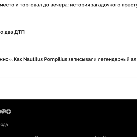
место и торговал до вечера: история загадочного прес
ло два ДТП
но». Как Nautilus Pompilius записывали легендарный а
рода