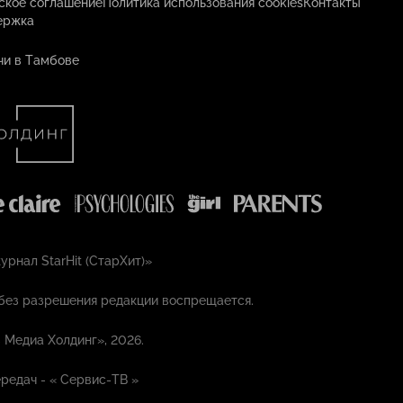
ское соглашение
Политика использования cookies
Контакты
ержка
чи в Тамбове
рнал StarHit (СтарХит)»
без разрешения редакции воспрещается.
 Медиа Холдинг», 2026.
редач - «
Сервис-ТВ
»