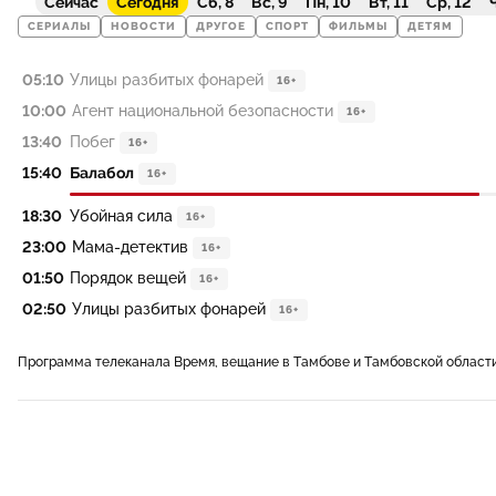
Сейчас
Сегодня
Сб, 8
Вс, 9
Пн, 10
Вт, 11
Ср, 12
Ч
СЕРИАЛЫ
НОВОСТИ
ДРУГОЕ
СПОРТ
ФИЛЬМЫ
ДЕТЯМ
05:10
Улицы разбитых фонарей
16+
10:00
Агент национальной безопасности
16+
13:40
Побег
16+
15:40
Балабол
16+
18:30
Убойная сила
16+
23:00
Мама-детектив
16+
01:50
Порядок вещей
16+
02:50
Улицы разбитых фонарей
16+
Программа телеканала Время, вещание в Тамбове и Тамбовской област