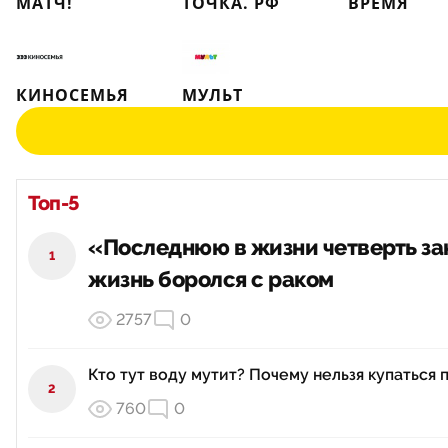
МАТЧ!
ТОЧКА. РФ
ВРЕМЯ
КИНОСЕМЬЯ
МУЛЬТ
Топ-5
«Последнюю в жизни четверть зак
1
жизнь боролся с раком
2757
0
Кто тут воду мутит? Почему нельзя купаться 
2
760
0