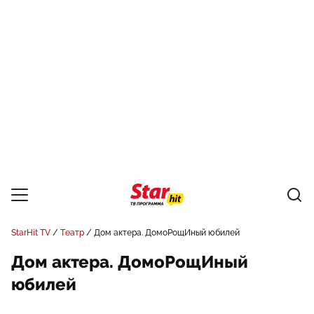
StarHit TV
Театр
Дом актера. ДомоРощИный юбилей
Дом актера. ДомоРощИный
юбилей