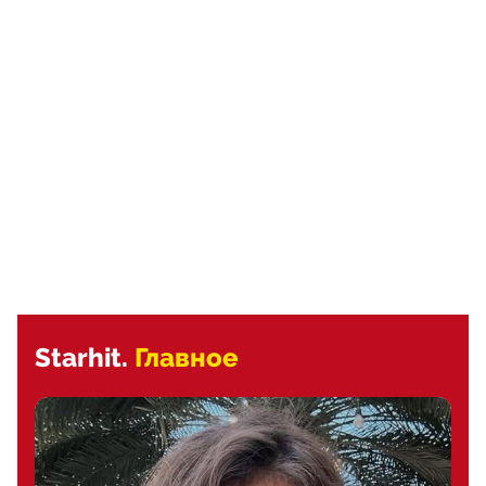
Starhit.
Главное