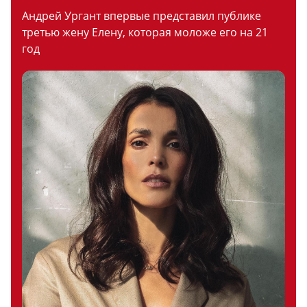
Андрей Ургант впервые представил публике
третью жену Елену, которая моложе его на 21
год