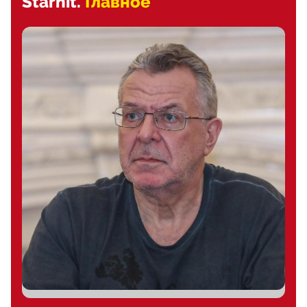
Starhit.
Главное