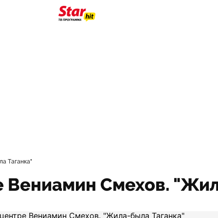
ла Таганка"
е Вениамин Смехов. "Жи