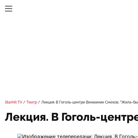
StarHit TV
Театр
Лекция. В Гоголь-центре Вениамин Смехов. "Жила-бы
Лекция. В Гоголь-центр