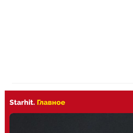
Starhit.
Главное