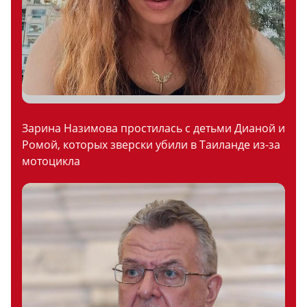
Зарина Назимова простилась с детьми Дианой и
Ромой, которых зверски убили в Таиланде из-за
мотоцикла