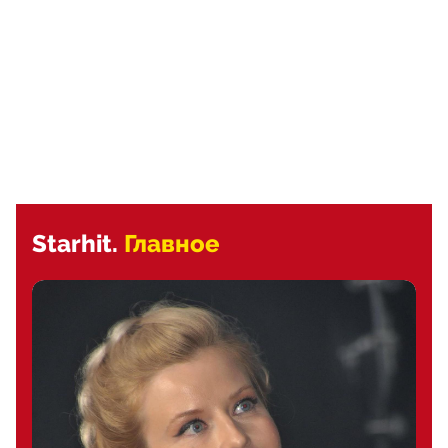
Starhit.
Главное