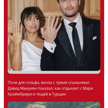
Поле для гольфа, вилла с тремя спальнями:
Давид Манукян показал, как отдыхает с Мари
Краймбрери и тещей в Турции