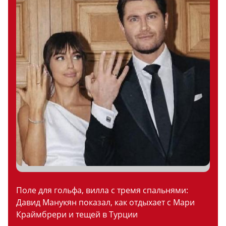
Поле для гольфа, вилла с тремя спальнями:
Давид Манукян показал, как отдыхает с Мари
Краймбрери и тещей в Турции