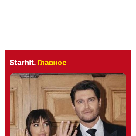
Starhit.
Главное