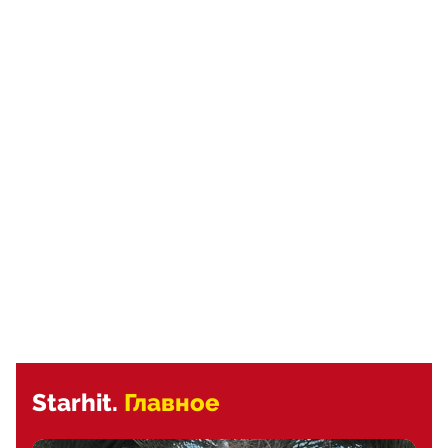
Starhit.
Главное