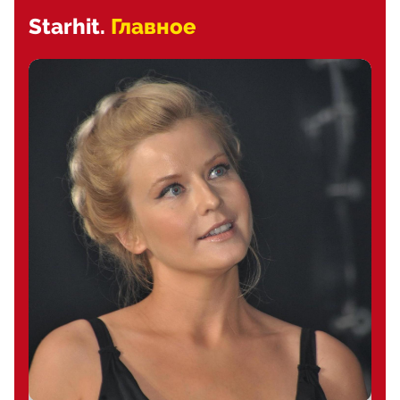
Starhit.
Главное