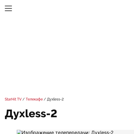
StarHit TV
Телекафе
Духless-2
Духless-2