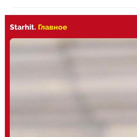
Starhit.
Главное