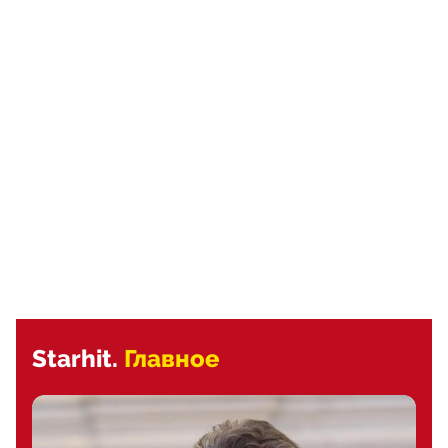
Starhit.
Главное