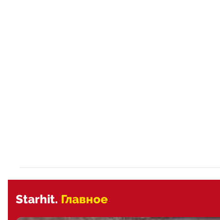
Starhit.
Главное