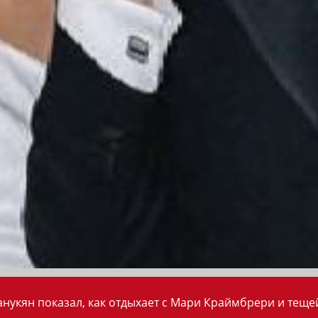
анукян показал, как отдыхает с Мари Краймбрери и теще