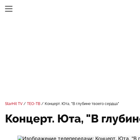
StarHit TV
ТЕО-ТВ
Концерт. Юта, "В глубине твоего сердца"
Концерт. Юта, "В глуби