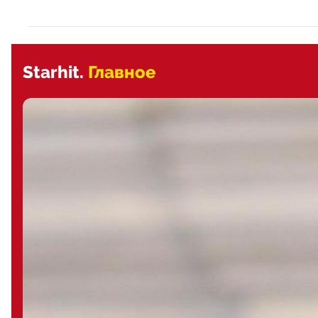
Starhit.
Главное