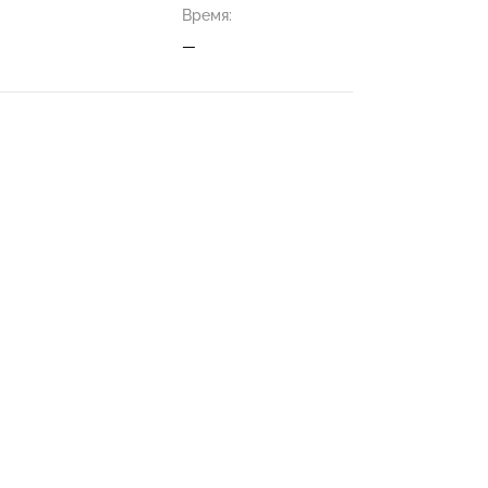
Время:
—