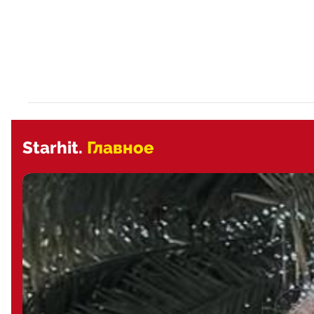
Starhit.
Главное