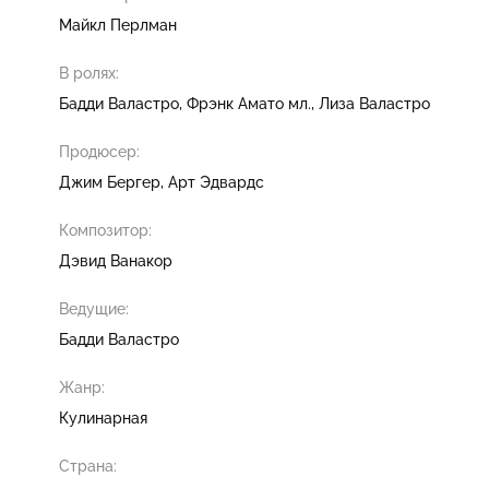
Майкл Перлман
В ролях:
Бадди Валастро
Фрэнк Амато мл.
Лиза Валастро
Продюсер:
Джим Бергер
Арт Эдвардс
Композитор:
Дэвид Ванакор
Ведущие:
Бадди Валастро
Жанр:
Кулинарная
Страна: