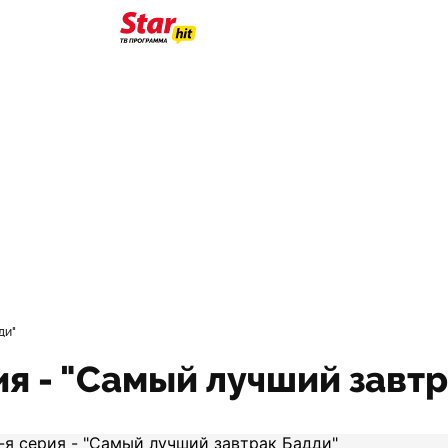
ди"
рия - "Самый лучший завт