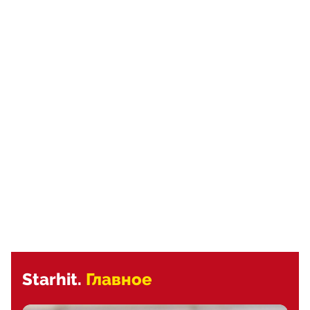
Starhit.
Главное