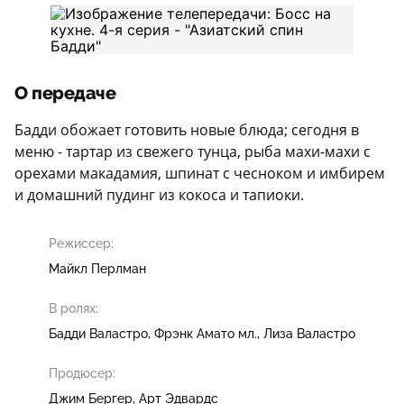
О передаче
Бадди обожает готовить новые блюда; сегодня в
меню - тартар из свежего тунца, рыба махи-махи с
орехами макадамия, шпинат с чесноком и имбирем
и домашний пудинг из кокоса и тапиоки.
Режиссер:
Майкл Перлман
В ролях:
Бадди Валастро
Фрэнк Амато мл.
Лиза Валастро
Продюсер:
Джим Бергер
Арт Эдвардс