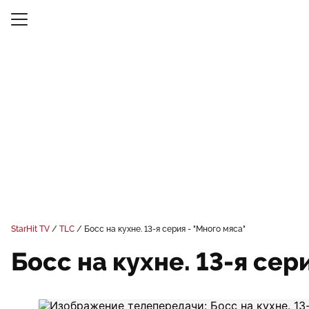
StarHit TV
TLC
Босс на кухне. 13-я серия - "Много мяса"
Босс на кухне. 13-я сер