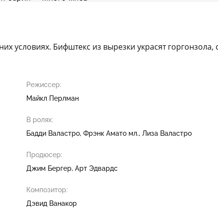
их условиях. Бифштекс из вырезки украсят горгонзола, 
Режиссер:
Майкл Перлман
В ролях:
Бадди Валастро
Фрэнк Амато мл.
Лиза Валастро
Продюсер:
Джим Бергер
Арт Эдвардс
Композитор:
Дэвид Ванакор