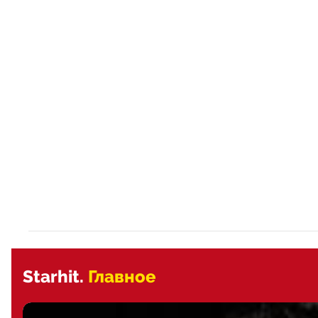
Starhit.
Главное