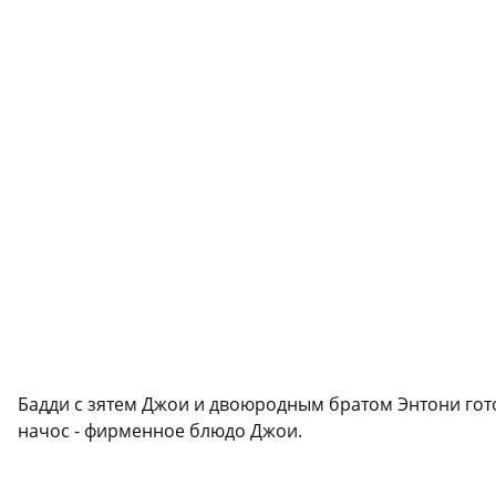
Бадди с зятем Джои и двоюродным братом Энтони гот
начос - фирменное блюдо Джои.