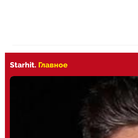
Starhit.
Главное