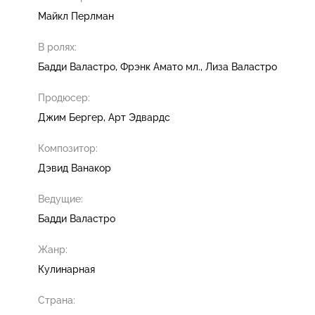
Майкл Перлман
В ролях:
Бадди Валастро
Фрэнк Амато мл.
Лиза Валастро
Продюсер:
Джим Бергер
Арт Эдвардс
Композитор:
Дэвид Ванакор
Ведущие:
Бадди Валастро
Жанр:
Кулинарная
Страна: