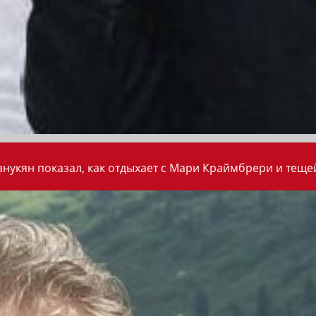
анукян показал, как отдыхает с Мари Краймбрери и теще