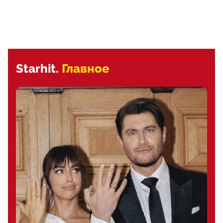
Starhit.
Главное