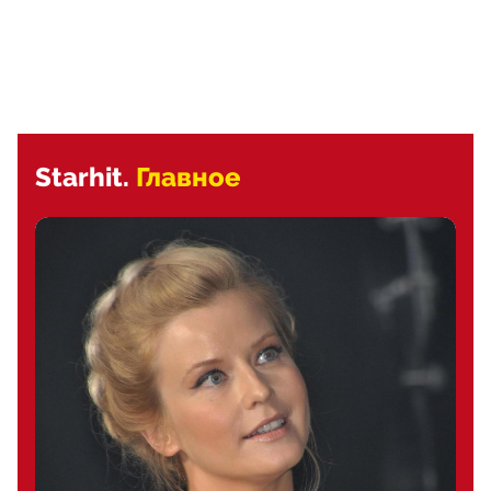
Starhit.
Главное