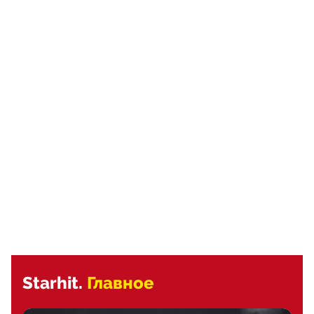
Starhit.
Главное