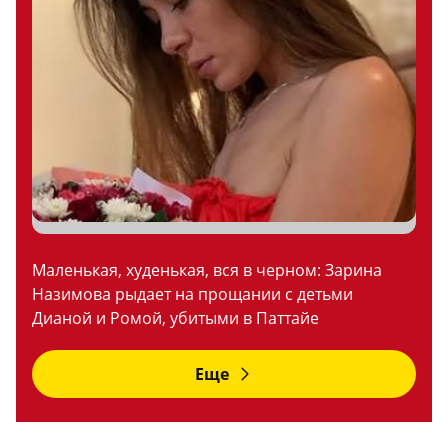
Маленькая, худенькая, вся в черном: Зарина
Назимова рыдает на прощании с детьми
Дианой и Ромой, убитыми в Паттайе
Еще