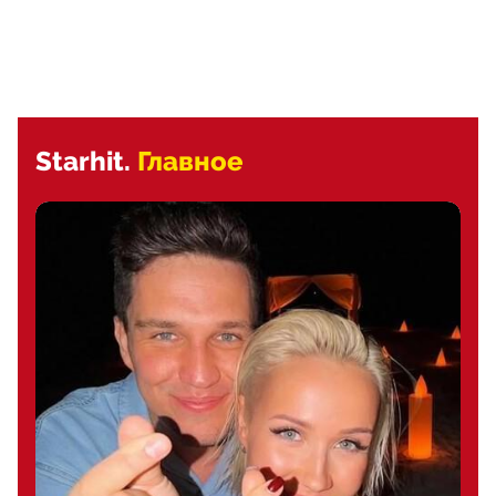
Starhit.
Главное