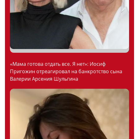
«Мама готова отдать все. Я нет»: Иосиф
Пригожин отреагировал на банкротство сына
Валерии Арсения Шульгина