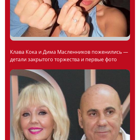
Клава Кока и Дима Масленников поженились —
детали закрытого торжества и первые фото